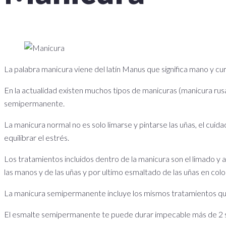
La palabra manicura viene del latín Manus que significa mano y cur
En la actualidad existen muchos tipos de manicuras (manicura rus
semipermanente.
La manicura normal no es solo limarse y pintarse las uñas, el cui
equilibrar el estrés.
Los tratamientos incluidos dentro de la manicura son el limado y ac
las manos y de las uñas y por ultimo esmaltado de las uñas en c
La manicura semipermanente incluye los mismos tratamientos que la 
El esmalte semipermanente te puede durar impecable más de 2 sem