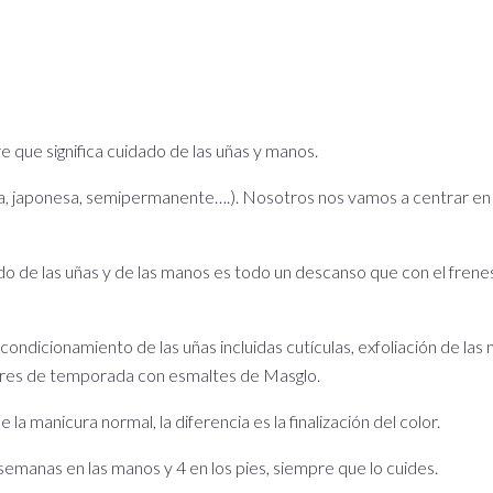
e que significa cuidado de las uñas y manos.
a, japonesa, semipermanente….). Nosotros nos vamos a centrar en d
dado de las uñas y de las manos es todo un descanso que con el fre
ondicionamiento de las uñas incluidas cutículas, exfoliación de las 
olores de temporada con esmaltes de Masglo.
manicura normal, la diferencia es la finalización del color.
anas en las manos y 4 en los pies, siempre que lo cuides.