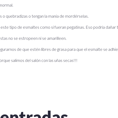
 normal.
s o quebradizas o tengan la manía de mordérselas.
r este tipo de esmaltes como si fueran pegatinas. Eso podría dañar t
tas no se estropeen ni se amarilleen.
asegurarnos de que estén libres de grasa para que el esmalte se adhie
que salimos del salón con las uñas secas!!!
 entradas