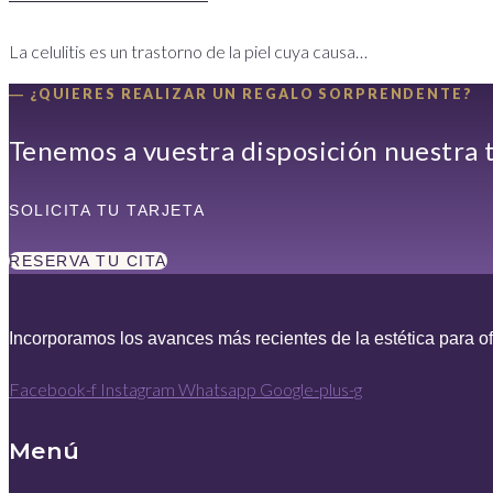
La celulitis es un trastorno de la piel cuya causa…
― ¿QUIERES REALIZAR UN REGALO SORPRENDENTE?
Tenemos a vuestra disposición nuestra t
SOLICITA TU TARJETA
RESERVA TU CITA
Incorporamos los avances más recientes de la estética para of
Facebook-f
Instagram
Whatsapp
Google-plus-g
Menú