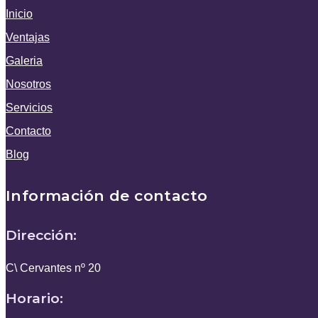
Inicio
Ventajas
Galeria
Nosotros
Servicios
Contacto
Blog
Información de contacto
Dirección:
C\ Cervantes nº 20
Horario: