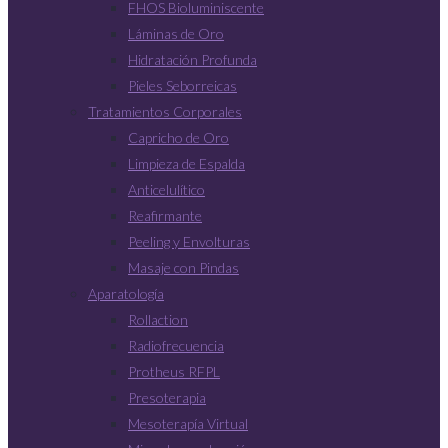
FHOS Bioluminiscente
Láminas de Oro
Hidratación Profunda
Pieles Seborreicas
Tratamientos Corporales
Capricho de Oro
Limpieza de Espalda
Anticelulítico
Reafirmante
Peeling y Envolturas
Masaje con Pindas
Aparatología
Rollaction
Radiofrecuencia
Protheus RFPL
Presoterapia
Mesoterapía Virtual