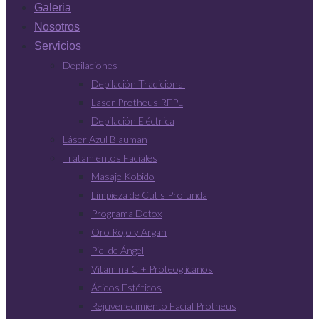
Galeria
Nosotros
Servicios
Depilaciones
Depilación Tradicional
Laser Protheus RFPL
Depilación Eléctrica
Láser Azul Blauman
Tratamientos Faciales
Masaje Kobido
Limpieza de Cutis Profunda
Programa Detox
Oro Rojo y Argan
Piel de Ángel
Vitamina C + Proteoglicanos
Ácidos Estéticos
Rejuvenecimiento Facial Protheus