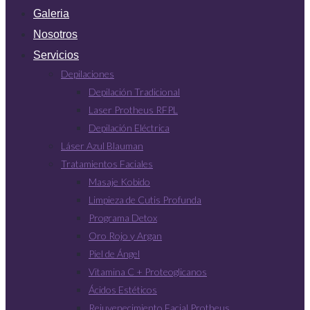
Galeria
Nosotros
Servicios
Depilaciones
Depilación Tradicional
Laser Protheus RFPL
Depilación Eléctrica
Láser Azul Blauman
Tratamientos Faciales
Masaje Kobido
Limpieza de Cutis Profunda
Programa Detox
Oro Rojo y Argan
Piel de Ángel
Vitamina C + Proteoglicanos
Ácidos Estéticos
Rejuvenecimiento Facial Protheus