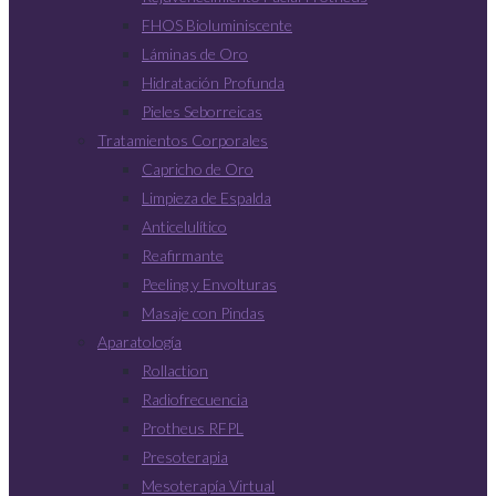
FHOS Bioluminiscente
Láminas de Oro
Hidratación Profunda
Pieles Seborreicas
Tratamientos Corporales
Capricho de Oro
Limpieza de Espalda
Anticelulítico
Reafirmante
Peeling y Envolturas
Masaje con Pindas
Aparatología
Rollaction
Radiofrecuencia
Protheus RFPL
Presoterapia
Mesoterapía Virtual