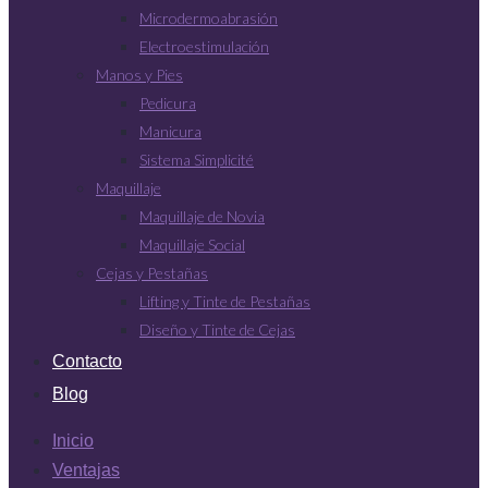
Microdermoabrasión
Electroestimulación
Manos y Pies
Pedicura
Manicura
Sistema Simplicité
Maquillaje
Maquillaje de Novia
Maquillaje Social
Cejas y Pestañas
Lifting y Tinte de Pestañas
Diseño y Tinte de Cejas
Contacto
Blog
Inicio
Ventajas