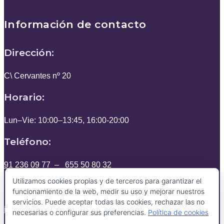
Información de contacto
Dirección:
C\ Cervantes nº 20
Horario:
Lun–Vie: 10:00–13:45, 16:00-20:00
Teléfono:
91 236 09 77
–
655 50 80 32
Utilizamos cookies propias y de terceros para garantizar el
Email:
funcionamiento de la web, medir su uso y mejorar nuestros
servicios. Puede aceptar todas las cookies, rechazar las no
info@esteticazaida.com
necesarias o configurar sus preferencias.
Política de cookies