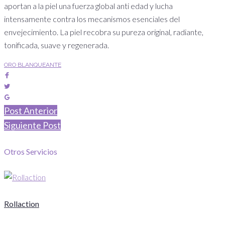
aportan a la piel una fuerza global anti edad y lucha
intensamente contra los mecanismos esenciales del
envejecimiento. La piel recobra su pureza original, radiante,
tonificada, suave y regenerada.
ORO BLANQUEANTE
Facebook
Twitter
Google+
Navegación
Post Anterior
Siguiente Post
de
Otros Servicios
entradas
Rollaction